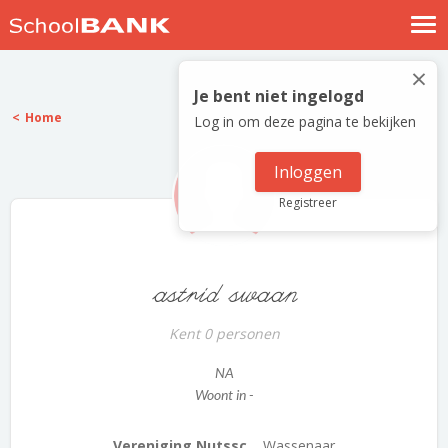
Nostalgische verhalen
×
Log in
Je bent niet ingelogd
Home
Log in om deze pagina te bekijken
Meld je gratis aan
Help
Inloggen
Registreer
astrid swaan
Kent 0 personen
NA
Woont in -
Vereniging Nutssc...
Wassenaar