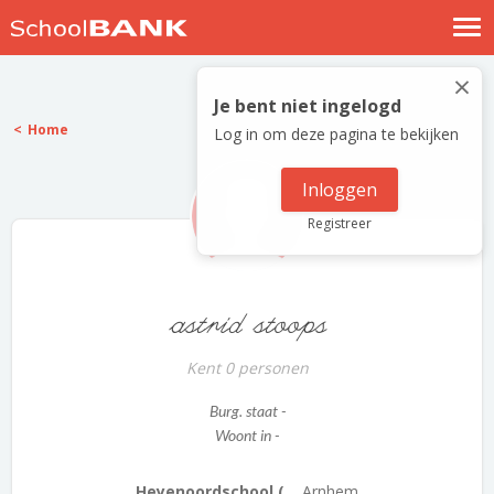
Nostalgische verhalen
×
Log in
Je bent niet ingelogd
Home
Log in om deze pagina te bekijken
Meld je gratis aan
Help
Inloggen
Registreer
astrid stoops
Kent 0 personen
Burg. staat -
Woont in -
Heyenoordschool (...
Arnhem