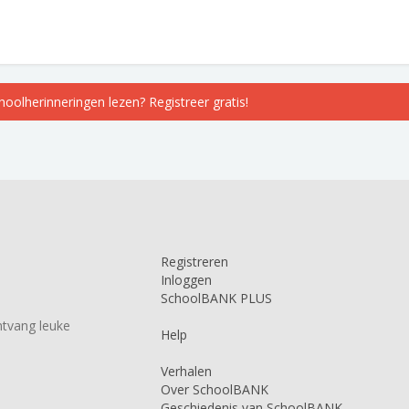
choolherinneringen lezen? Registreer gratis!
Registreren
Inloggen
SchoolBANK PLUS
tvang leuke
Help
Verhalen
Over SchoolBANK
Geschiedenis van SchoolBANK