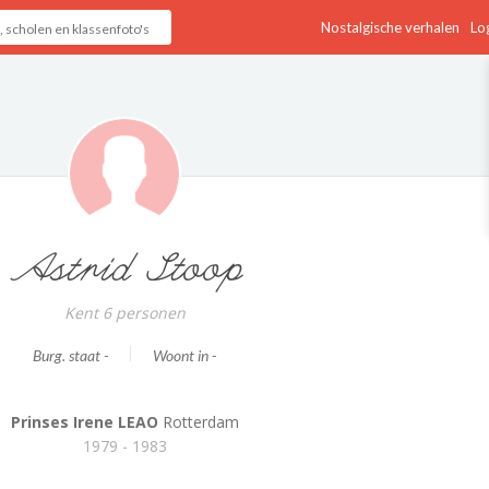
Nostalgische verhalen
Log
Astrid Stoop
Kent 6 personen
Burg. staat -
Woont in -
Prinses Irene LEAO
Rotterdam
1979 - 1983