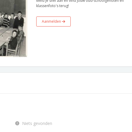
Meld je snel aan en vind jouw oud-schoolgenoten en
klassenfoto's terug!
Aanmelden
Niets gevonden