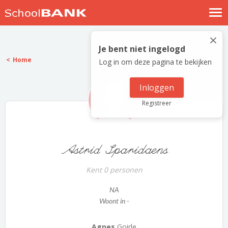
Nostalgische verhalen
×
Log in
Je bent niet ingelogd
Home
Log in om deze pagina te bekijken
Meld je gratis aan
Help
Inloggen
Registreer
Astrid Sparidaens
Kent 0 personen
NA
Woont in -
Agnes
Goirle