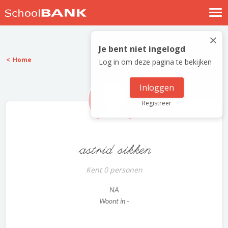
Nostalgische verhalen
×
Log in
Je bent niet ingelogd
Home
Log in om deze pagina te bekijken
Meld je gratis aan
Help
Inloggen
Registreer
astrid sikken
Kent 0 personen
NA
Woont in -