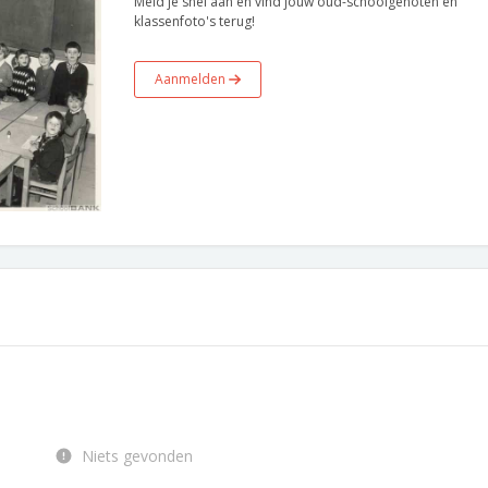
Meld je snel aan en vind jouw oud-schoolgenoten en
klassenfoto's terug!
Aanmelden
Niets gevonden