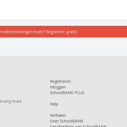
choolherinneringen lezen? Registreer gratis!
Registreren
Inloggen
SchoolBANK PLUS
tvang leuke
Help
Verhalen
Over SchoolBANK
Geschiedenis van SchoolBANK