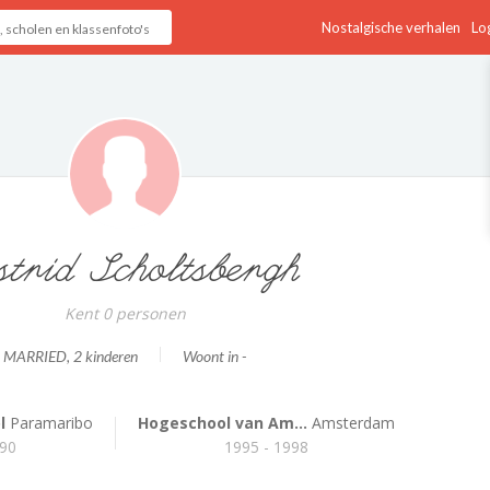
Nostalgische verhalen
Log
trid Scholtsbergh
Kent 0 personen
MARRIED
, 2 kinderen
Woont in -
l
Paramaribo
Hogeschool van Am...
Amsterdam
990
1995 - 1998