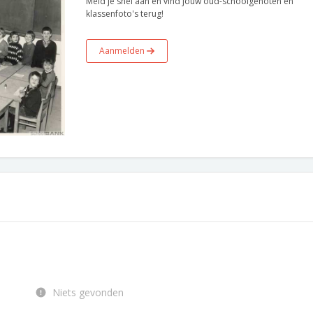
Meld je snel aan en vind jouw oud-schoolgenoten en
klassenfoto's terug!
Aanmelden
Niets gevonden