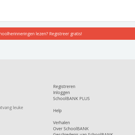
choolherinneringen lezen? Registreer gratis!
Registreren
Inloggen
SchoolBANK PLUS
tvang leuke
Help
Verhalen
Over SchoolBANK
Geschiedenis van SchoolBANK