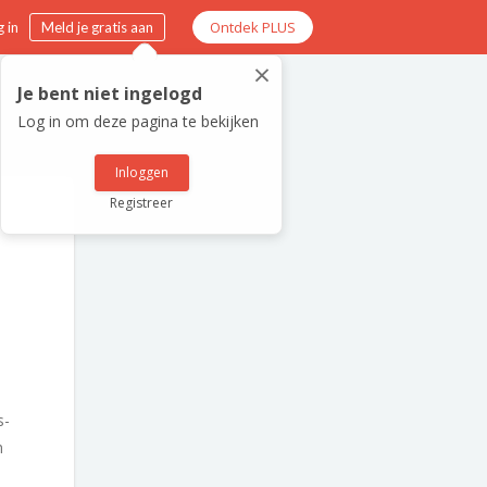
Ontdek PLUS
 in
Meld je gratis aan
×
Je bent niet ingelogd
Log in om deze pagina te bekijken
Inloggen
Registreer
s-
h