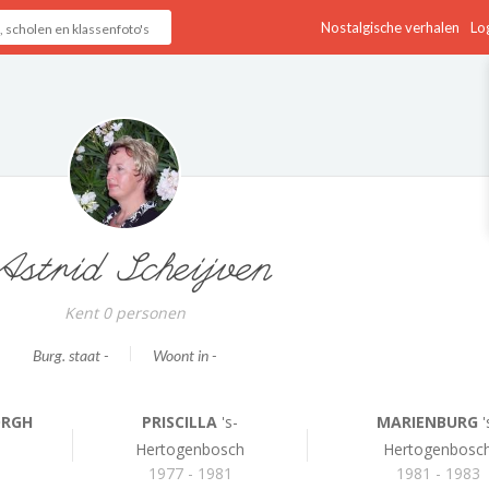
Nostalgische verhalen
Log
strid Scheijven
Kent 0 personen
Burg. staat -
Woont in -
ORGH
PRISCILLA
's-
MARIENBURG
'
Hertogenbosch
Hertogenbosc
1977 - 1981
1981 - 1983