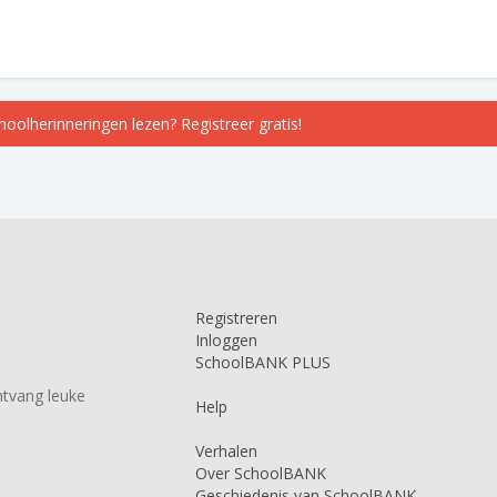
choolherinneringen lezen? Registreer gratis!
Registreren
Inloggen
SchoolBANK PLUS
tvang leuke
Help
Verhalen
Over SchoolBANK
Geschiedenis van SchoolBANK