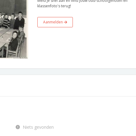
Meld je snel aan en vind jouw oud-schoolgenoten en
klassenfoto's terug!
Aanmelden
Niets gevonden