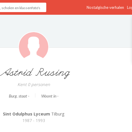
Nostalgische verhalen
Log
Astrid Rusing
Kent 0 personen
Burg. staat -
Woont in -
Sint Odulphus Lyceum
Tilburg
1987 - 1993