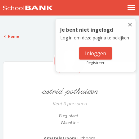
Nostalgische verhalen
×
Log in
Je bent niet ingelogd
Home
Log in om deze pagina te bekijken
Meld je gratis aan
Help
Inloggen
Registreer
astrid pothuizen
Kent 0 personen
Burg. staat -
Woont in -
Amstelstroom
Uithoorn