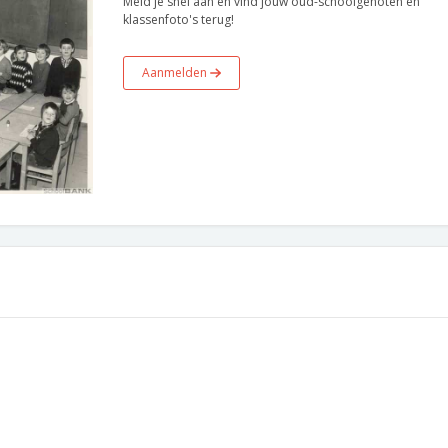
Meld je snel aan en vind jouw oud-schoolgenoten en
klassenfoto's terug!
Aanmelden