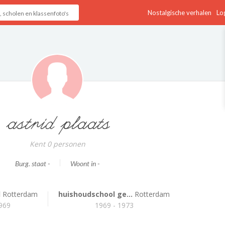
Nostalgische verhalen
Log
astrid plaats
Kent 0 personen
Burg. staat -
Woont in -
l
Rotterdam
huishoudschool ge...
Rotterdam
1969
1969 - 1973