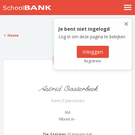
Nostalgische verhalen
×
Log in
Je bent niet ingelogd
Home
Log in om deze pagina te bekijken
Meld je gratis aan
Help
Inloggen
Registreer
Astrid Oosterbeek
Kent 0 personen
NA
Woont in -
De Steiger
Stampersgat