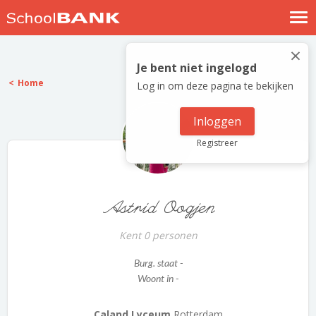
Nostalgische verhalen
×
Log in
Je bent niet ingelogd
Home
Log in om deze pagina te bekijken
Meld je gratis aan
Help
Inloggen
Registreer
Astrid Oogjen
Kent 0 personen
Burg. staat -
Woont in -
Caland Lyceum
Rotterdam