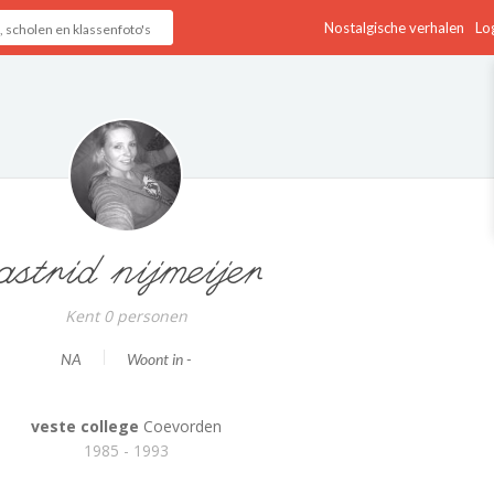
Nostalgische verhalen
Log
astrid nijmeijer
Kent 0 personen
NA
Woont in -
veste college
Coevorden
1985 - 1993