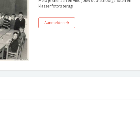
Meld je snel aan en vind jouw oud-schoolgenoten en
klassenfoto's terug!
Aanmelden