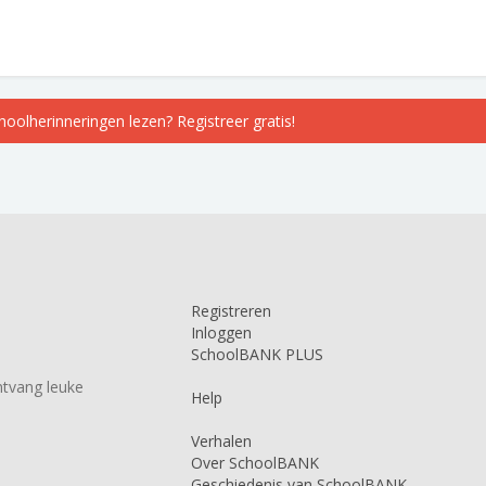
choolherinneringen lezen? Registreer gratis!
Registreren
Inloggen
SchoolBANK PLUS
tvang leuke
Help
Verhalen
Over SchoolBANK
Geschiedenis van SchoolBANK