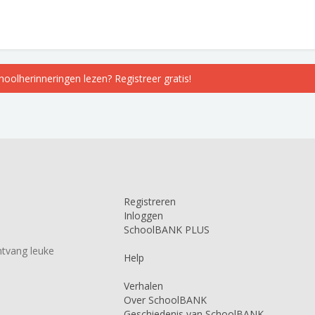
choolherinneringen lezen? Registreer gratis!
Registreren
Inloggen
SchoolBANK PLUS
tvang leuke
Help
Verhalen
Over SchoolBANK
Geschiedenis van SchoolBANK