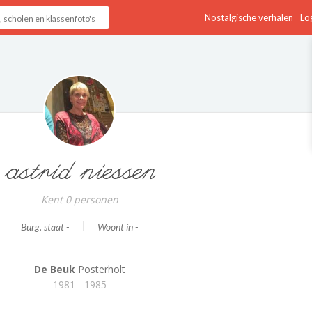
Nostalgische verhalen
Log
astrid niessen
Kent 0 personen
Burg. staat -
Woont in -
De Beuk
Posterholt
1981 - 1985