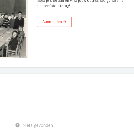
Meld je snel aan en vind jouw oud-schoolgenoten en
klassenfoto's terug!
Aanmelden
Niets gevonden