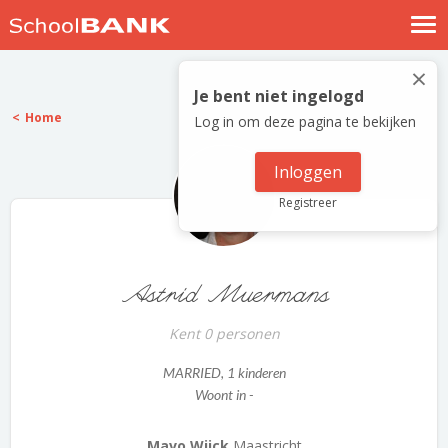
Nostalgische verhalen
×
Log in
Je bent niet ingelogd
Home
Log in om deze pagina te bekijken
Meld je gratis aan
Help
Inloggen
Registreer
Astrid Muermans
Kent 0 personen
MARRIED
, 1 kinderen
Woont in -
Mavo Wijck
Maastricht