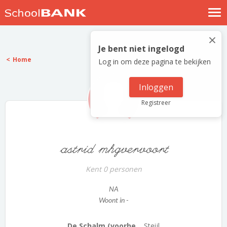
Nostalgische verhalen
×
Log in
Je bent niet ingelogd
Home
Log in om deze pagina te bekijken
Meld je gratis aan
Help
Inloggen
Registreer
astrid mhgvervoort
Kent 0 personen
NA
Woont in -
De Schalm (voorhe...
Steijl