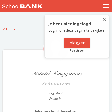
Nostalgische verhalen
×
Log in
Je bent niet ingelogd
Home
Log in om deze pagina te bekijken
Meld je gratis aan
Help
Inloggen
Registreer
Astrid Krijgsman
Kent 0 personen
Burg. staat -
Woont in -
Julianaschool
Bennekom