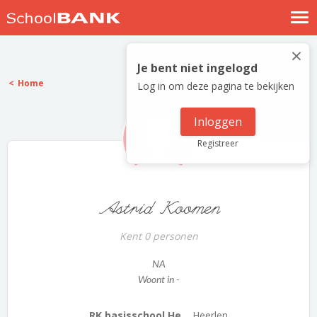
Nostalgische verhalen
×
Log in
Je bent niet ingelogd
Home
Log in om deze pagina te bekijken
Meld je gratis aan
Help
Inloggen
Registreer
Astrid Koomen
Kent 0 personen
NA
Woont in -
RK basisschool He...
Heerlen