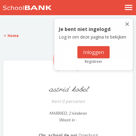
Nostalgische verhalen
×
Log in
Je bent niet ingelogd
Home
Log in om deze pagina te bekijken
Meld je gratis aan
Help
Inloggen
Registreer
astrid kobel
Kent 0 personen
MARRIED
, 2 kinderen
Woont in -
Chr. school de ooi
Doesburg