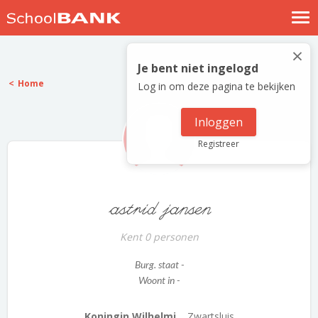
Nostalgische verhalen
×
Log in
Je bent niet ingelogd
Home
Log in om deze pagina te bekijken
Meld je gratis aan
Help
Inloggen
Registreer
astrid jansen
Kent 0 personen
Burg. staat -
Woont in -
Koningin Wilhelmi...
Zwartsluis