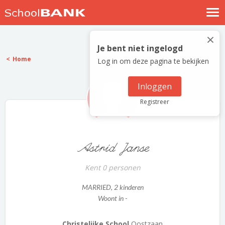
Nostalgische verhalen
×
Log in
Je bent niet ingelogd
Home
Log in om deze pagina te bekijken
Meld je gratis aan
Help
Inloggen
Registreer
Astrid Janse
Kent 0 personen
MARRIED
, 2 kinderen
Woont in -
Christelijke School
Oostzaan