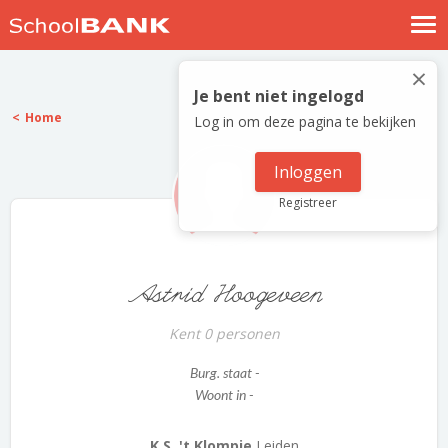
Nostalgische verhalen
×
Log in
Je bent niet ingelogd
Home
Log in om deze pagina te bekijken
Meld je gratis aan
Help
Inloggen
Registreer
Astrid Hoogeveen
Kent 0 personen
Burg. staat -
Woont in -
K.S. 't Klompje
Leiden