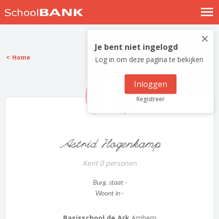
Nostalgische verhalen
×
Log in
Je bent niet ingelogd
Home
Log in om deze pagina te bekijken
Meld je gratis aan
Help
Inloggen
Registreer
Astrid Hogenkamp
Kent 0 personen
Burg. staat -
Woont in -
Basisschool de Ark
Arnhem