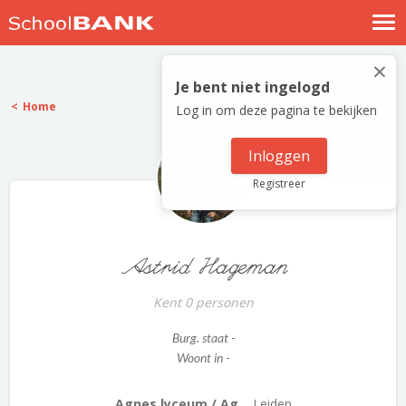
Nostalgische verhalen
×
Log in
Je bent niet ingelogd
Home
Log in om deze pagina te bekijken
Meld je gratis aan
Help
Inloggen
Registreer
Astrid Hageman
Kent 0 personen
Burg. staat -
Woont in -
Agnes lyceum / Ag...
Leiden