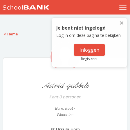
Nostalgische verhalen
×
Log in
Je bent niet ingelogd
Home
Log in om deze pagina te bekijken
Meld je gratis aan
Help
Inloggen
Registreer
Astrid gubbels
Kent 0 personen
Burg. staat -
Woont in -
St Ursula
Horn