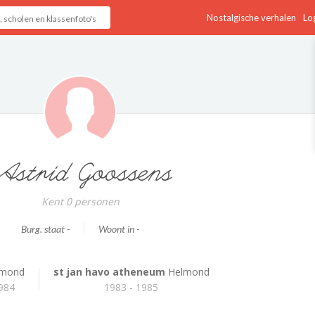
Nostalgische verhalen
Log
Astrid Goossens
Kent 0 personen
Burg. staat -
Woont in -
mond
st jan havo atheneum
Helmond
1984
1983 - 1985