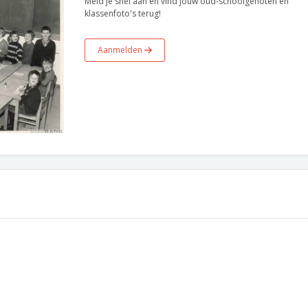
Meld je snel aan en vind jouw oud-schoolgenoten en
klassenfoto's terug!
Aanmelden