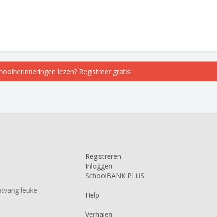
choolherinneringen lezen? Registreer gratis!
Registreren
Inloggen
SchoolBANK PLUS
tvang leuke
Help
Verhalen