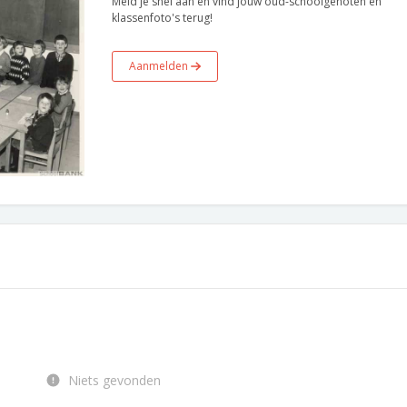
Meld je snel aan en vind jouw oud-schoolgenoten en
klassenfoto's terug!
Aanmelden
Niets gevonden