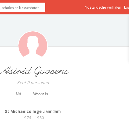
Nostalgische verhalen
Log
Astrid Goosens
Kent 0 personen
NA
Woont in -
St Michaelcollege
Zaandam
1974 - 1980