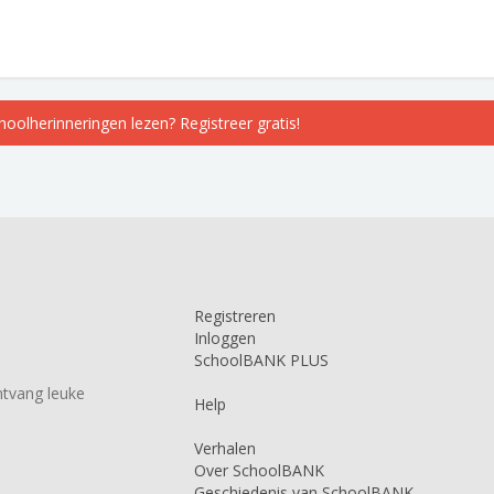
choolherinneringen lezen? Registreer gratis!
Registreren
Inloggen
SchoolBANK PLUS
tvang leuke
Help
Verhalen
Over SchoolBANK
Geschiedenis van SchoolBANK