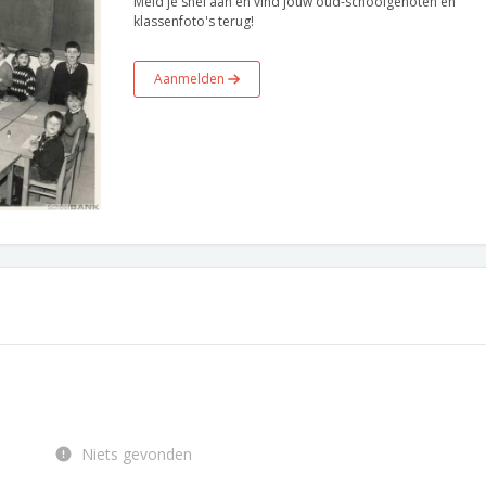
Meld je snel aan en vind jouw oud-schoolgenoten en
klassenfoto's terug!
Aanmelden
Niets gevonden