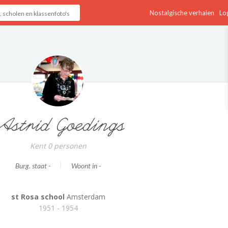
Nostalgische verhalen
Log
Astrid Goedings
Kent 0 personen
Burg. staat -
Woont in -
st Rosa school
Amsterdam
1951 - 1954