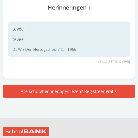
Herinneringen
1
teveel.
teveel
Ds W E Den Hertogschool / C..., 1966
2008, astrid froling
Alle schoolherinneringen lezen? Registreer gratis!