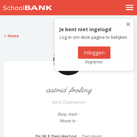
Nostalgische verhalen
×
Log in
Je bent niet ingelogd
Home
Log in om deze pagina te bekijken
Meld je gratis aan
Help
Inloggen
Registreer
astrid froling
Kent 0 personen
Burg. staat -
Woont in -
Ds W E Den Hertog...
Den Haag