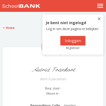
Nostalgische verhalen
×
Log in
Je bent niet ingelogd
Home
Log in om deze pagina te bekijken
Meld je gratis aan
Help
Inloggen
Registreer
Astrid Frankort
Kent 0 personen
Burg. staat -
Woont in -
Bernardinus Colle...
Heerlen