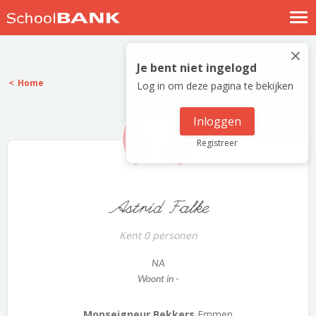
Nostalgische verhalen
×
Log in
Je bent niet ingelogd
Home
Log in om deze pagina te bekijken
Meld je gratis aan
Help
Inloggen
Registreer
Astrid Falke
Kent 0 personen
NA
Woont in -
Monseigneur Bekkers
Emmen