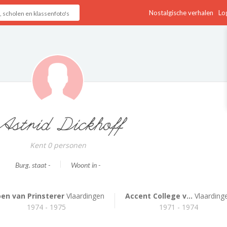
Nostalgische verhalen
Log
Astrid Dickhoff
Kent 0 personen
Burg. staat -
Woont in -
en van Prinsterer
Vlaardingen
Accent College v...
Vlaarding
1974 - 1975
1971 - 1974