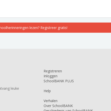
choolherinneringen lezen? Registreer gratis!
Registreren
Inloggen
SchoolBANK PLUS
tvang leuke
Help
Verhalen
Over SchoolBANK
Geschiedenis van SchoolBANK