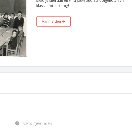
Meld je snel aan en vind jouw oud-schoolgenoten en
klassenfoto's terug!
Aanmelden
Niets gevonden