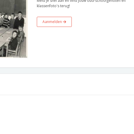
Meld je snel aan en vind jouw oud-schoolgenoten en
klassenfoto's terug!
Aanmelden