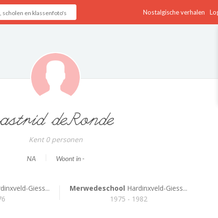
Nostalgische verhalen
Log
astrid deRonde
Kent 0 personen
NA
Woont in -
inxveld-Giess...
Merwedeschool
Hardinxveld-Giess...
76
1975 - 1982