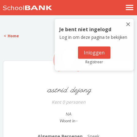
Nostalgische verhalen
×
Log in
Je bent niet ingelogd
Home
Log in om deze pagina te bekijken
Meld je gratis aan
Help
Inloggen
Registreer
astrid dejong
Kent 0 personen
NA
Woont in -
Algemene Beroepen...
Sneek