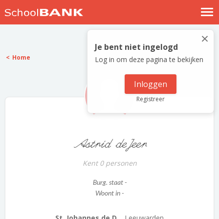
Nostalgische verhalen
×
Log in
Je bent niet ingelogd
Home
Log in om deze pagina te bekijken
Meld je gratis aan
Help
Inloggen
Registreer
Astrid deJeer
Kent 0 personen
Burg. staat -
Woont in -
St. Johannes de D...
Leeuwarden