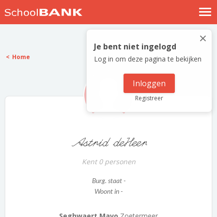
Nostalgische verhalen
×
Log in
Je bent niet ingelogd
Home
Log in om deze pagina te bekijken
Meld je gratis aan
Help
Inloggen
Registreer
Astrid deHeer
Kent 0 personen
Burg. staat -
Woont in -
Seghwaert Mavo
Zoetermeer