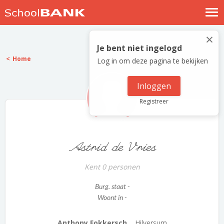
Nostalgische verhalen
×
Log in
Je bent niet ingelogd
Home
Log in om deze pagina te bekijken
Meld je gratis aan
Help
Inloggen
Registreer
Astrid de Vries
Kent 0 personen
Burg. staat -
Woont in -
Anthony Fokkersch...
Hilversum