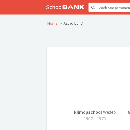
Home
Astrid bunt1
klimopschool
Wezep
G
1967 - 1975