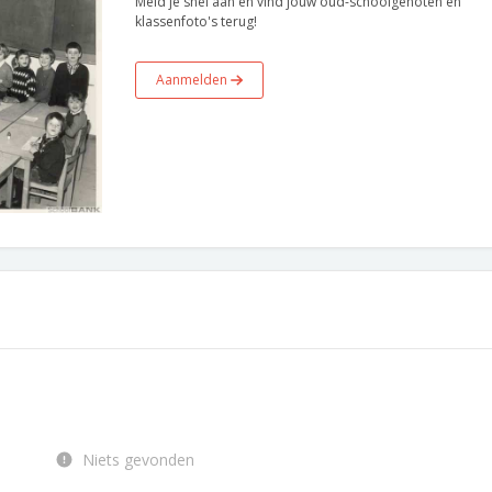
Meld je snel aan en vind jouw oud-schoolgenoten en
klassenfoto's terug!
Aanmelden
Niets gevonden