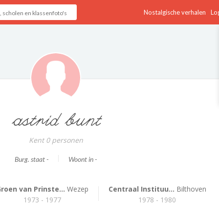
Nostalgische verhalen
Log
astrid bunt
Kent 0 personen
Burg. staat -
Woont in -
roen van Prinste...
Wezep
Centraal Instituu...
Bilthoven
1973 - 1977
1978 - 1980