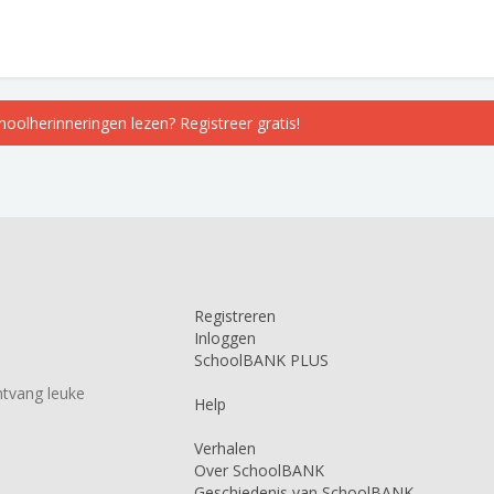
choolherinneringen lezen? Registreer gratis!
Registreren
Inloggen
SchoolBANK PLUS
tvang leuke
Help
Verhalen
Over SchoolBANK
Geschiedenis van SchoolBANK