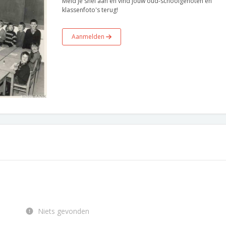
Meld je snel aan en vind jouw oud-schoolgenoten en
klassenfoto's terug!
Aanmelden
Niets gevonden