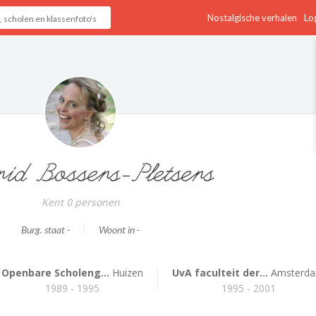
Nostalgische verhalen
Log
id Bossers-Pletsers
Kent 0 personen
Burg. staat -
Woont in -
Openbare Scholeng...
Huizen
UvA faculteit der...
Amsterd
1989 - 1995
1995 - 2001