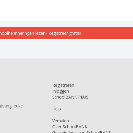
choolherinneringen lezen? Registreer gratis!
Registreren
Inloggen
SchoolBANK PLUS
tvang leuke
Help
Verhalen
Over SchoolBANK
Geschiedenis van SchoolBANK