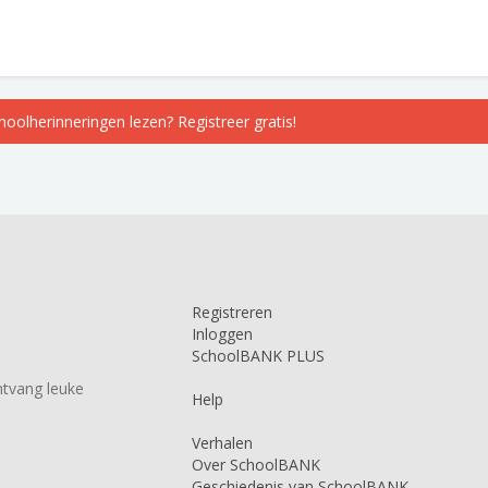
choolherinneringen lezen? Registreer gratis!
Registreren
Inloggen
SchoolBANK PLUS
tvang leuke
Help
Verhalen
Over SchoolBANK
Geschiedenis van SchoolBANK