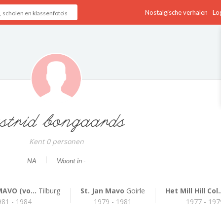
Nostalgische verhalen
Log
strid bongaards
Kent 0 personen
NA
Woont in -
MAVO (vo...
Tilburg
St. Jan Mavo
Goirle
Het Mill Hill Col.
981 - 1984
1979 - 1981
1977 - 197