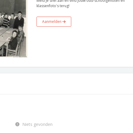
Meld je snel aan en vind jouw oud-schoolgenoten en
klassenfoto's terug!
Aanmelden
Niets gevonden