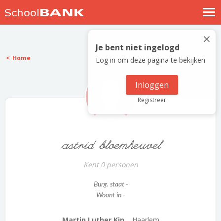
Nostalgische verhalen
×
Log in
Je bent niet ingelogd
Home
Log in om deze pagina te bekijken
Meld je gratis aan
Help
Inloggen
Registreer
astrid bloemheuvel
Kent 0 personen
Burg. staat -
Woont in -
Martin Luther Kin...
Haarlem