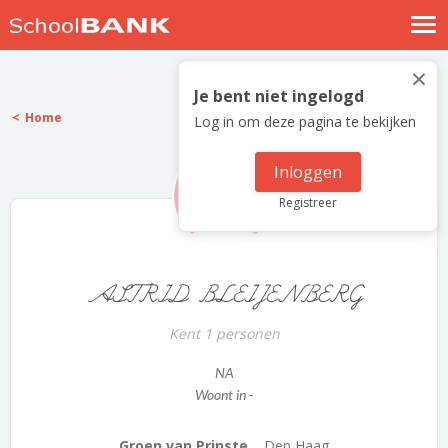
Nostalgische verhalen
×
Log in
Je bent niet ingelogd
Home
Log in om deze pagina te bekijken
Meld je gratis aan
Help
Inloggen
Registreer
ASTRID BLEIJENBERG
Kent 1 personen
NA
Woont in -
Groen van Prinste...
Den Haag