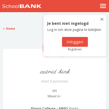
Nostalgische verhalen
×
Log in
Je bent niet ingelogd
Home
Log in om deze pagina te bekijken
Meld je gratis aan
Help
Inloggen
Registreer
astrid bink
Kent 0 personen
NA
Woont in -
Floryn College - MMO
Breda