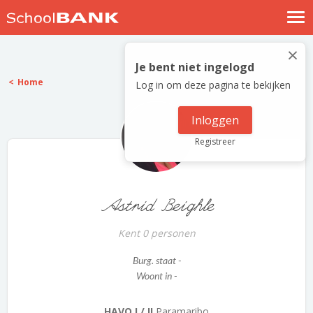
Nostalgische verhalen
×
Log in
Je bent niet ingelogd
Home
Log in om deze pagina te bekijken
Meld je gratis aan
Help
Inloggen
Registreer
Astrid Beighle
Kent 0 personen
Burg. staat -
Woont in -
HAVO I / II
Paramaribo