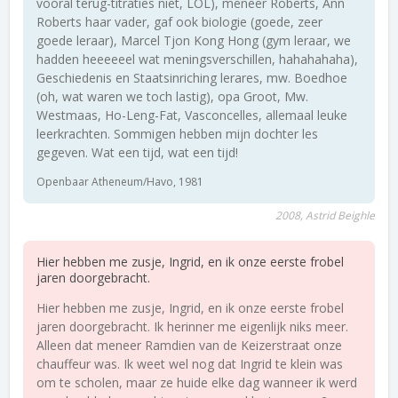
vooral terug-titraties niet, LOL), meneer Roberts, Ann
Roberts haar vader, gaf ook biologie (goede, zeer
goede leraar), Marcel Tjon Kong Hong (gym leraar, we
hadden heeeeeel wat meningsverschillen, hahahahaha),
Geschiedenis en Staatsinriching lerares, mw. Boedhoe
(oh, wat waren we toch lastig), opa Groot, Mw.
Westmaas, Ho-Leng-Fat, Vasconcelles, allemaal leuke
leerkrachten. Sommigen hebben mijn dochter les
gegeven. Wat een tijd, wat een tijd!
Openbaar Atheneum/Havo, 1981
2008, Astrid Beighle
Hier hebben me zusje, Ingrid, en ik onze eerste frobel
jaren doorgebracht.
Hier hebben me zusje, Ingrid, en ik onze eerste frobel
jaren doorgebracht. Ik herinner me eigenlijk niks meer.
Alleen dat meneer Ramdien van de Keizerstraat onze
chauffeur was. Ik weet wel nog dat Ingrid te klein was
om te scholen, maar ze huide elke dag wanneer ik werd