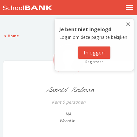
Nostalgische verhalen
×
Log in
Je bent niet ingelogd
Home
Log in om deze pagina te bekijken
Meld je gratis aan
Help
Inloggen
Registreer
Astrid Balmer
Kent 0 personen
NA
Woont in -