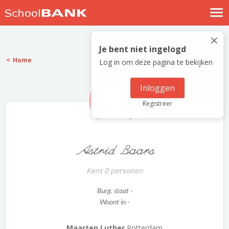
Nostalgische verhalen
×
Log in
Je bent niet ingelogd
Home
Log in om deze pagina te bekijken
Meld je gratis aan
Help
Inloggen
Registreer
Astrid Baars
Kent 0 personen
Burg. staat -
Woont in -
Maarten Luther
Rotterdam