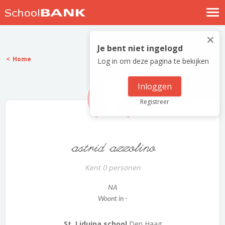
Nostalgische verhalen
×
Log in
Je bent niet ingelogd
Home
Log in om deze pagina te bekijken
Meld je gratis aan
Help
Inloggen
Registreer
astrid azzolino
Kent 0 personen
NA
Woont in -
St. Liduina school
Den Haag