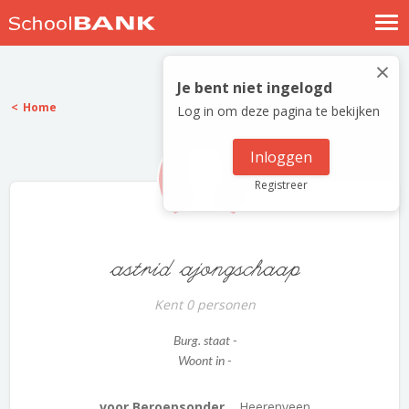
Nostalgische verhalen
×
Log in
Je bent niet ingelogd
Home
Log in om deze pagina te bekijken
Meld je gratis aan
Help
Inloggen
Registreer
astrid ajongschaap
Kent 0 personen
Burg. staat -
Woont in -
voor Beroepsonder...
Heerenveen