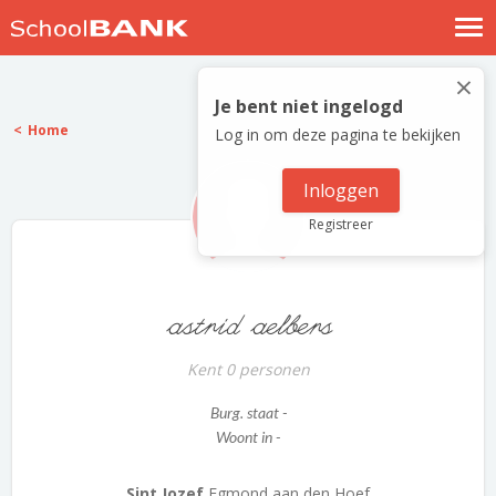
Nostalgische verhalen
×
Log in
Je bent niet ingelogd
Home
Log in om deze pagina te bekijken
Meld je gratis aan
Help
Inloggen
Registreer
astrid aelbers
Kent 0 personen
Burg. staat -
Woont in -
Sint Jozef
Egmond aan den Hoef