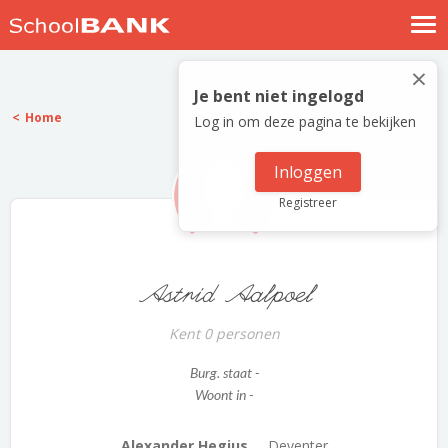
Nostalgische verhalen
×
Log in
Je bent niet ingelogd
Home
Log in om deze pagina te bekijken
Meld je gratis aan
Help
Inloggen
Registreer
Astrid Aalpoel
Kent 0 personen
Burg. staat -
Woont in -
Alexander Hegius ...
Deventer